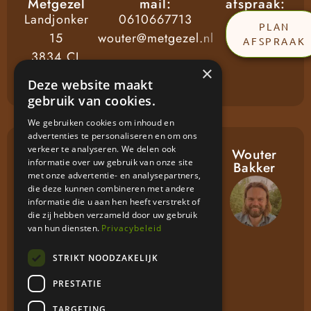
Metgezel
mail:
afspraak:
Landjonker
0610667713
PLAN
15
wouter@metgezel.nl
AFSPRAAK
3834 CL
×
Leusden
Deze website maakt
gebruik van cookies.
We gebruiken cookies om inhoud en
advertenties te personaliseren en om ons
verkeer te analyseren. We delen ook
Ga snel
Volg mij
Wouter
informatie over uw gebruik van onze site
naar
Bakker
met onze advertentie- en analysepartners,
Aanbod
die deze kunnen combineren met andere
Zingeving
informatie die u aan hen heeft verstrekt of
die zij hebben verzameld door uw gebruik
en
van hun diensten.
Privacybeleid
levensvragen
Persoonlijke
STRIKT NOODZAKELIJK
groei en
PRESTATIE
ontwikkeling
TARGETING