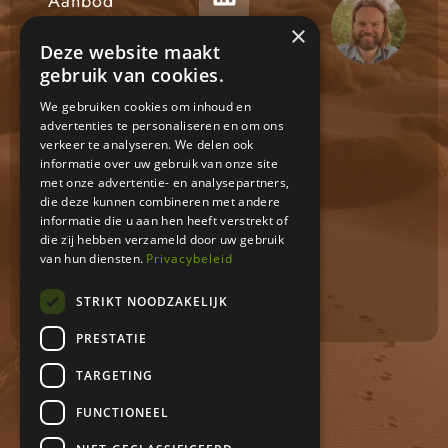
Aanbod
Zingeving
×
Deze website maakt
en
gebruik van cookies.
levensvragen
Persoonlijke
We gebruiken cookies om inhoud en
advertenties te personaliseren en om ons
groei en
verkeer te analyseren. We delen ook
ontwikkeling
informatie over uw gebruik van onze site
met onze advertentie- en analysepartners,
Stress en
die deze kunnen combineren met andere
burn-out
informatie die u aan hen heeft verstrekt of
die zij hebben verzameld door uw gebruik
Privacy
van hun diensten.
Privacybeleid
Algemene
voorwaarden
STRIKT NOODZAKELIJK
PRESTATIE
TARGETING
Je bent welkom.
FUNCTIONEEL
Rust. Richting. Regie.