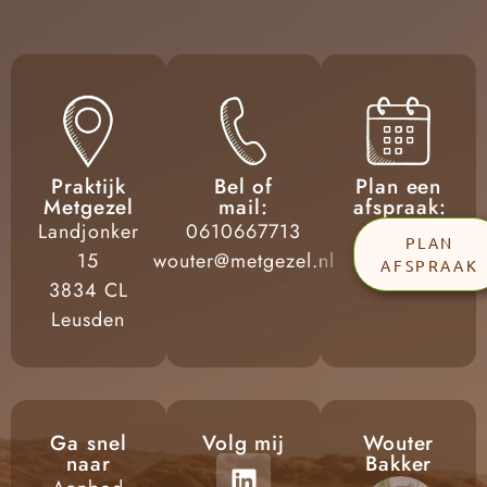
Praktijk
Bel of
Plan een
Metgezel
mail:
afspraak:
Landjonker
0610667713
PLAN
15
wouter@metgezel.nl
AFSPRAAK
3834 CL
Leusden
Ga snel
Volg mij
Wouter
naar
Bakker