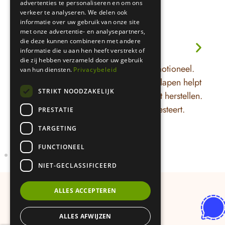
omg
advertenties te personaliseren en om ons
verkeer te analyseren. We delen ook
str
informatie over uw gebruik van onze site
ik 
met onze advertentie- en analysepartners,
ook
die deze kunnen combineren met andere
informatie die u aan hen heeft verstrekt of
Overspannen
vri
die zij hebben verzameld door uw gebruik
lek
k
Je bent uitgeput, prikkelbaar en emotioneel.
J
van hun diensten.
Privacybeleid
stap
Kleine dingen kosten veel energie. Slapen helpt
a
om 
STRIKT NOODZAKELIJK
niet meer en het lijkt alsof je niet kunt herstellen.
l
ik 
Je hoofd zit vol, je lichaam protesteert.
t
PRESTATIE
om 
han
TARGETING
kan
FUNCTIONEEL
oplo
NIET-GECLASSIFICEERD
vra
in 
ALLES ACCEPTEREN
mak
woo
ALLES AFWIJZEN
gev