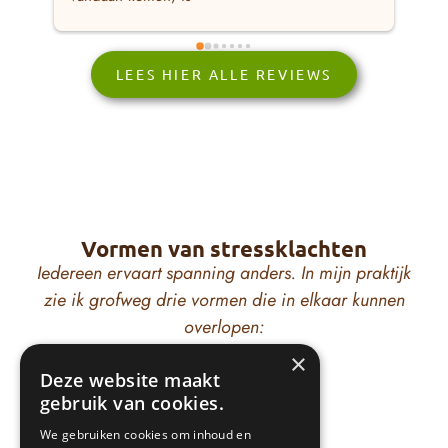
bewonderingswaardig.Daarnaast is Wouter ook 
las
bereid om met je mee te denken hoe therapie 
kun
voor jou het meest werkbaar is. Er word je niks 
geb
LEES HIER ALLE REVIEWS
opgelegd.Als jij klaar bent voor verandering 
reg
zou ik Wouter dan ook zeker aanraden als 
min
metgezel.
mij
waa
van
en 
Vormen van stressklachten
man
Iedereen ervaart spanning anders. In mijn praktijk
reg
zie ik grofweg drie vormen die in elkaar kunnen
van
overlopen:
wel
sch
×
emo
Deze website maakt
te 
gebruik van cookies.
dui
We gebruiken cookies om inhoud en