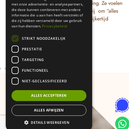
relaties, gezin en persoonlijke ontwikkeling. Ze voelen
met onze advertentie- en analysepartners,
stap
die deze kunnen combineren met andere
druk: van zichzelf of van de maatschappij om “alles
om 
informatie die u aan hen heeft verstrekt of
op orde” te hebben, maar ervaren tegelijkertijd
die zij hebben verzameld door uw gebruik
ik 
twijfel, onrust of keuzestress.
van hun diensten.
Privacybeleid
om 
han
STRIKT NOODZAKELIJK
kan
PRESTATIE
oplo
vra
TARGETING
in 
FUNCTIONEEL
mak
woo
NIET-GECLASSIFICEERD
gev
ant
ALLES ACCEPTEREN
ges
als
ALLES AFWIJZEN
emo
DETAILS WEERGEVEN
bee