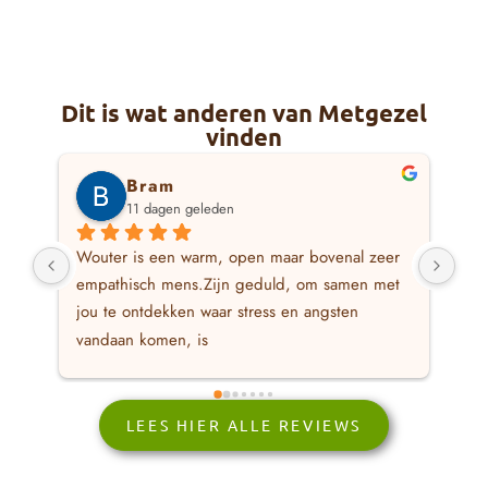
Dit is wat anderen van Metgezel
vinden
Bram
11 dagen geleden
Wouter is een warm, open maar bovenal zeer 
Ik 
empathisch mens.Zijn geduld, om samen met 
waa
jou te ontdekken waar stress en angsten 
waa
vandaan komen, is 
hie
bewonderingswaardig.Daarnaast is Wouter ook 
las
bereid om met je mee te denken hoe therapie 
kun
voor jou het meest werkbaar is. Er word je niks 
geb
LEES HIER ALLE REVIEWS
opgelegd.Als jij klaar bent voor verandering 
reg
zou ik Wouter dan ook zeker aanraden als 
min