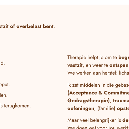
stzit of overbelast bent
.
Therapie helpt je om te
begr
gd.
vastzit
, en weer te
ontspann
We werken aan herstel: lich
eput.
Ik zet middelen in die geba
(Acceptance & Commitme
len.
Gedragstherapie)
,
trauma
eds terugkomen.
oefeningen
, (familie)
opst
Maar veel belangrijker is
de
We doen wat voor jou werkt: 