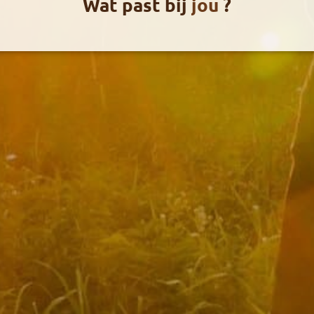
Wat past bij
jou
?