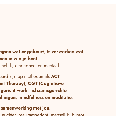
ijpen wat er gebeurt
, te
verwerken wat
en in wie je bent
.
amelijk, emotioneel en mentaal.
seerd zijn op methoden als
ACT
nt Therapy)
,
CGT (Cognitieve
gericht werk
,
lichaamsgerichte
ellingen,
mindfulness en meditatie
.
 samenwerking met jou
.
nuchter, resultaatgericht, menselijk, humor