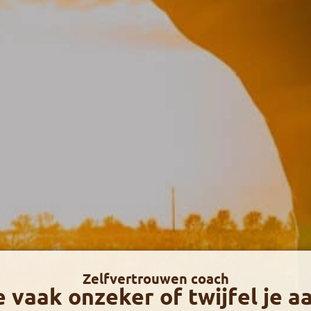
Zelfvertrouwen coach​
e vaak onzeker of twijfel je a