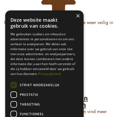
Trauma
×
Deze website maakt
Herstel van wat je heeft geraakt en voel je weer veilig in
gebruik van cookies.
jezelf en de wereld.
We gebruiken cookies om inhoud en
advertenties te personaliseren en om ons
verkeer te analyseren. We delen ook
informatie over uw gebruik van onze site
met onze advertentie- en analysepartners,
die deze kunnen combineren met andere
informatie die u aan hen heeft verstrekt of
die zij hebben verzameld door uw gebruik
van hun diensten.
Privacybeleid
STRIKT NOODZAKELIJK
PRESTATIE
Dwanggedachten
en -handelingen
TARGETING
Doorbreek het patroon van controle en vind meer
FUNCTIONEEL