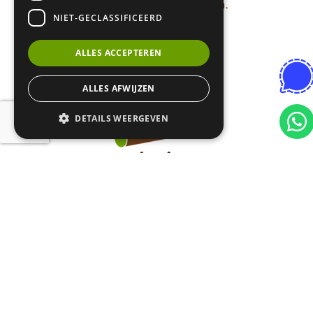
vrijheid in denken en doen.
NIET-GECLASSIFICEERD
ALLES ACCEPTEREN
ALLES AFWIJZEN
DETAILS WEERGEVEN
Verslavingen
Begrijp wat er onder je gewoonte schuilt en bouw aan
een leven met echte vrijheid.
Zet vandaag een eerste