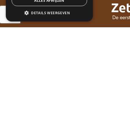
ALLES AFWIJZEN
Zet
DETAILS WEERGEVEN
De eerst
Praktijk Metgezel
Landjonker 15
3834 CL Leusden