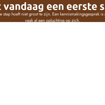
 vandaag een eerste 
e stap hoeft niet groot te zijn. Een kennismakingsgesprek is 
vaak al een opluchting op zich.
Bel of mail:
0610667713
wouter@metgezel.nl