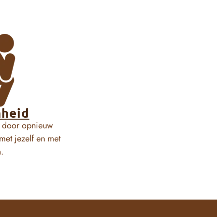
heid
n door opnieuw
met jezelf en met
.