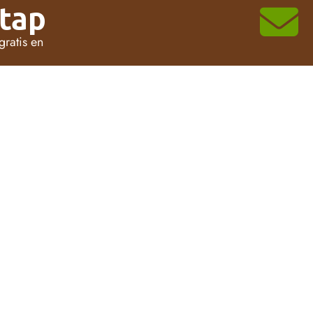
stap
gratis en
Plan een afspraak:
PLAN AFSPRAAK