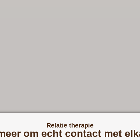
Relatie therapie​
 meer om echt contact met el