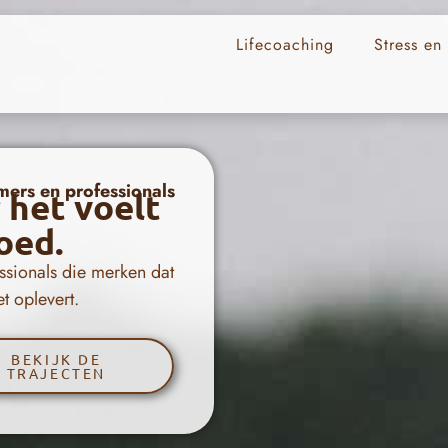
Lifecoaching
Stress en
ers en professionals
 het voelt
oed.
sionals die merken dat
t oplevert.
BEKIJK DE
TRAJECTEN