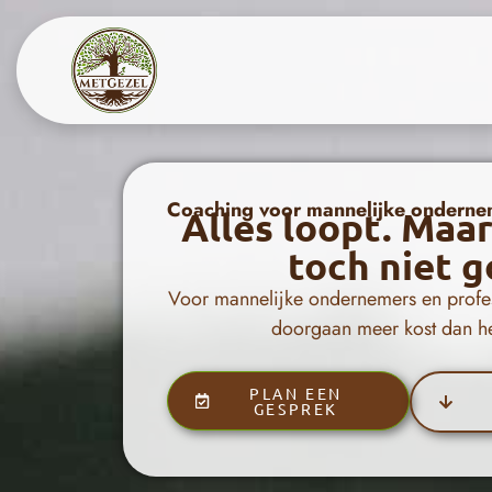
Coaching voor mannelijke ondernem
Alles loopt. Maar
toch niet g
Voor mannelijke ondernemers en profes
doorgaan meer kost dan he
PLAN EEN
GESPREK