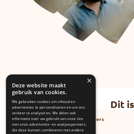
×
Deze website maakt
gebruik van cookies.
Dit 
We gebruiken cookies om inhoud en
advertenties te personaliseren en om ons
verkeer te analyseren. We delen ook
Richard Scheffers
informatie over uw gebruik van onze site
met onze advertentie- en analysepartners,
12 dagen geleden
die deze kunnen combineren met andere