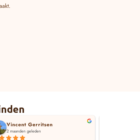
aakt.
inden
Vincent Gerritsen
Ard Wol
2 maanden geleden
7 maanden 