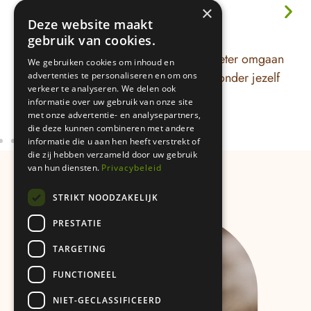
×
str
Deze website maakt
ik 
Altijd aanstaan
gebruik van cookies.
ook
Werkdruk, stress of piekeren? Je leert beter omgaan
We gebruiken cookies om inhoud en
vri
met spanning en weer rust te ervaren, zonder jezelf
advertenties te personaliseren en om ons
lek
verkeer te analyseren. We delen ook
voorbij te lopen.
informatie over uw gebruik van onze site
stap
met onze advertentie- en analysepartners,
om 
die deze kunnen combineren met andere
ik 
informatie die u aan hen heeft verstrekt of
die zij hebben verzameld door uw gebruik
om 
van hun diensten.
Privacybeleid
han
kan
STRIKT NOODZAKELIJK
oplo
PRESTATIE
vra
in 
TARGETING
mak
FUNCTIONEEL
woo
gev
NIET-GECLASSIFICEERD