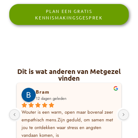
PLAN EEN GRATIS
KENNISMAKINGSGESPREK
Dit is wat anderen van Metgezel
vinden
Bram
12 dagen geleden
Wouter is een warm, open maar bovenal zeer 
Ik 
empathisch mens.Zijn geduld, om samen met 
waa
jou te ontdekken waar stress en angsten 
waa
vandaan komen, is 
hie